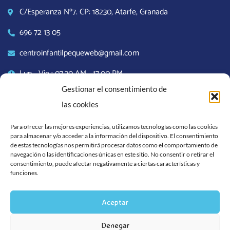
C/Esperanza Nº7. CP: 18230, Atarfe, Granada
696 72 13 05
centroinfantilpequeweb@gmail.com
Lun - Vie : 07.30 AM - 17.00 PM
Gestionar el consentimiento de
las cookies
Para ofrecer las mejores experiencias, utilizamos tecnologías como las cookies
para almacenar y/o acceder a la información del dispositivo. El consentimiento
de estas tecnologías nos permitirá procesar datos como el comportamiento de
navegación o las identificaciones únicas en este sitio. No consentir o retirar el
consentimiento, puede afectar negativamente a ciertas características y
funciones.
Aceptar
Denegar